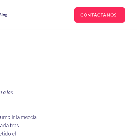
Blog
CONTÁCTANOS
 a las 
umplir la mezcla 
rla tras 
tido el 