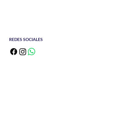
REDES SOCIALES
reto Lanzado: La
lución en la
itectura Moderna