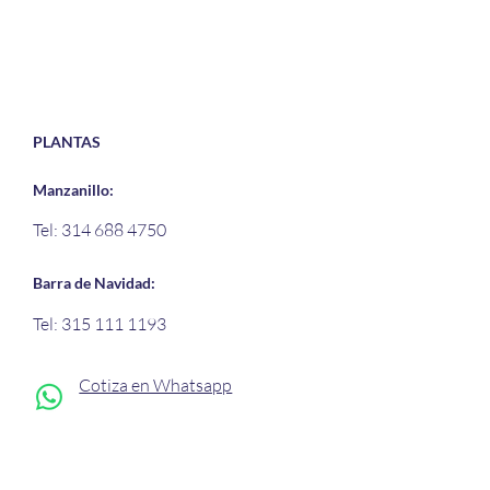
PLANTAS
Manzanillo:
La Edad del Concreto: ¿Por
Conc
Tel: 314 688 4750
Qué Es Crucial para tus
Revo
Proyectos?
Arqu
Barra de Navidad:
Tel: 315 111 1193
Cotiza en Whatsapp