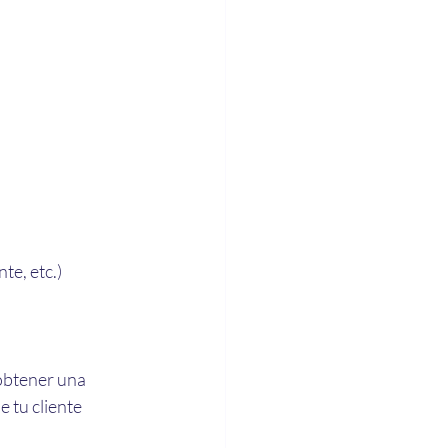
te, etc.)
 obtener una 
 tu cliente 