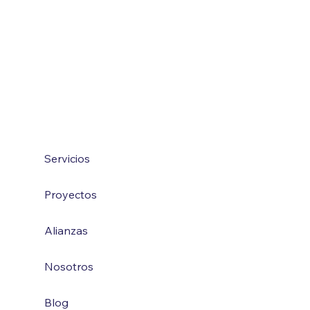
Preparando el Acceso para
un Colado Exitoso
Servicios
Proyectos
Alianzas
Nosotros
Blog