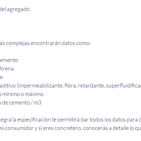
el agregado
más complejas encontrarán datos como:
Cemento 
 Arena
re
ditivo (impermeabilizante, fibra, retardante, superfluidifican
o mínimo o máximo
 de cemento / m3
egra la especificación te permitirá dar todos los datos para
es consumidor y si eres concretero, conocerás a detalle lo que