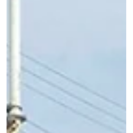
26 nov 2024
2 min de lectura
Concreto Lanzado: La Revolución en la
Arquitectura Moderna
El concreto lanzado ha transformado la manera en que se diseñan
y construyen estructuras en la arquitectura moderna. Su
versatilidad y...