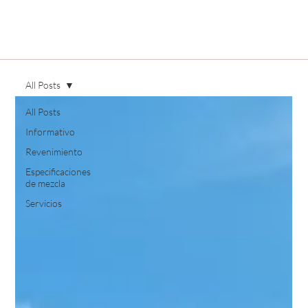
All Posts
All Posts
Informativo
Revenimiento
Especificaciones
de mezcla
Servicios